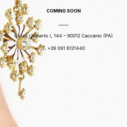
COMING SOON
_____
Corso Umberto I, 144 – 90012 Caccamo (PA)
T. +39 091 8121440