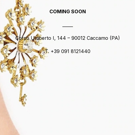
COMING SOON
_____
Corso Umberto I, 144 – 90012 Caccamo (PA)
T. +39 091 8121440