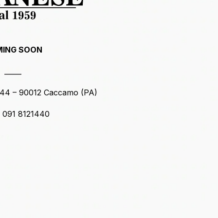
ING SOON
_____
144 – 90012 Caccamo (PA)
9 091 8121440