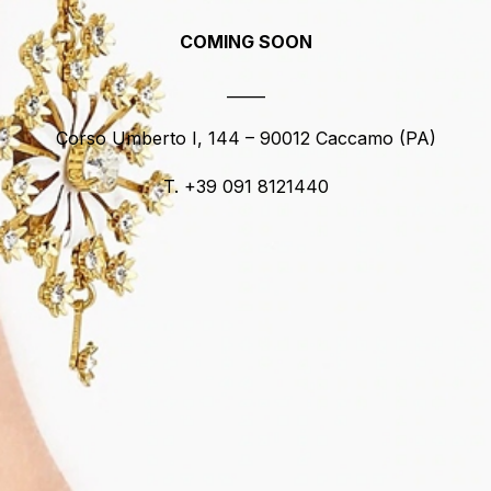
COMING SOON
_____
Corso Umberto I, 144 – 90012 Caccamo (PA)
T. +39 091 8121440