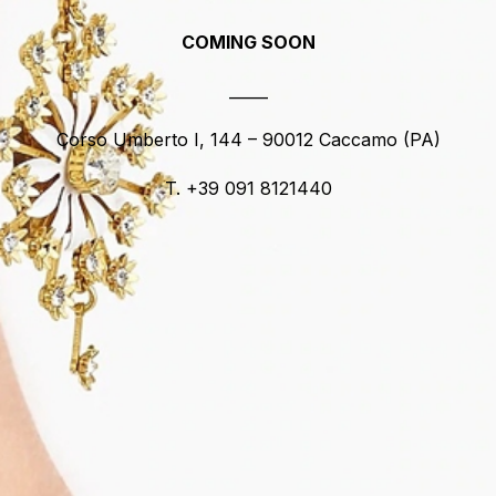
COMING SOON
_____
Corso Umberto I, 144 – 90012 Caccamo (PA)
T. +39 091 8121440